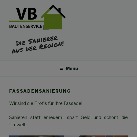
Zum
Inhalt
springen
VB BAUTENSERVICE
Die Sanierer aus der Region
Menü
FASSADENSANIERUNG
Wir sind die Profis für Ihre Fassade!
Sanieren statt erneuern- spart Geld und schont die
Umwelt!