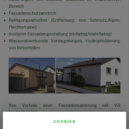
Bereich
Fassadenschutzanstrich
Reinigungsarbeiten (Entfernung von Schmutz,Algen,
Flechten usw.)
moderne Fassadengestaltung (einfarbig/mehrfarbig)
Wasserabweisende Versiegelungen, Hydrophobierung
von Betonteilen
Ihre Vorteile einer Fassadensanierung mit VB
Bautenservice:
COOKIES
Fassadensanierung durch Profis mit langjähriger